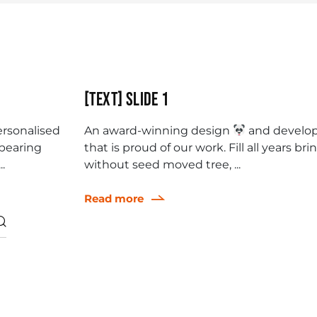
[Text] Slide 1
ersonalised
An award-winning design
and develo
 bearing
that is proud of our work. Fill all years br
.
without seed moved tree, ...
Read more